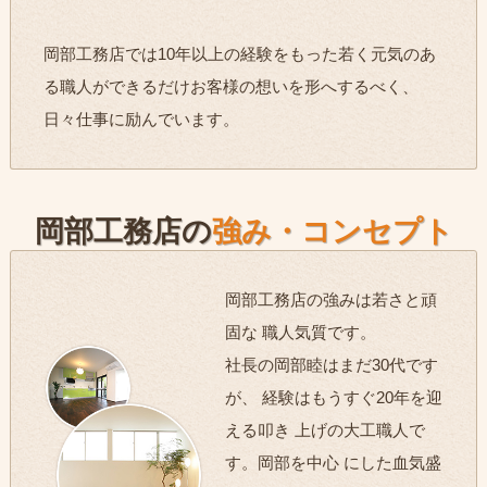
岡部工務店では10年以上の経験をもった若く元気のあ
る職人ができるだけお客様の想いを形へするべく、
日々仕事に励んでいます。
岡部工務店の
強み・コンセプト
岡部工務店の強みは若さと頑
固な 職人気質です。
社長の岡部睦はまだ30代です
が、 経験はもうすぐ20年を迎
える叩き 上げの大工職人で
す。岡部を中心 にした血気盛