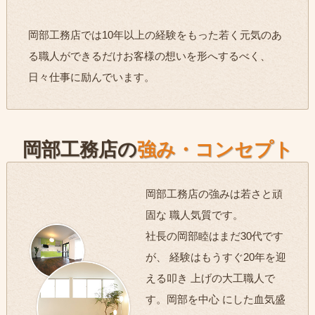
岡部工務店では10年以上の経験をもった若く元気のあ
る職人ができるだけお客様の想いを形へするべく、
日々仕事に励んでいます。
岡部工務店の
強み・コンセプト
岡部工務店の強みは若さと頑
固な 職人気質です。
社長の岡部睦はまだ30代です
が、 経験はもうすぐ20年を迎
える叩き 上げの大工職人で
す。岡部を中心 にした血気盛