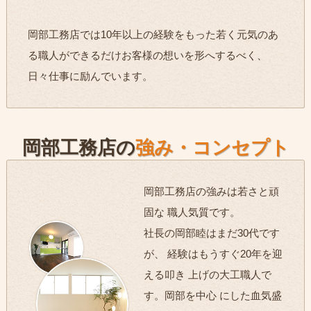
岡部工務店では10年以上の経験をもった若く元気のあ
る職人ができるだけお客様の想いを形へするべく、
日々仕事に励んでいます。
岡部工務店の
強み・コンセプト
岡部工務店の強みは若さと頑
固な 職人気質です。
社長の岡部睦はまだ30代です
が、 経験はもうすぐ20年を迎
える叩き 上げの大工職人で
す。岡部を中心 にした血気盛