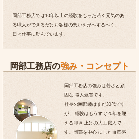
岡部工務店では10年以上の経験をもった若く元気のあ
る職人ができるだけお客様の想いを形へするべく、
日々仕事に励んでいます。
岡部工務店の
強み・コンセプト
岡部工務店の強みは若さと頑
固な 職人気質です。
社長の岡部睦はまだ30代です
が、 経験はもうすぐ20年を迎
える叩き 上げの大工職人で
す。岡部を中心 にした血気盛