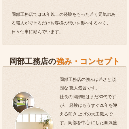
岡部工務店では10年以上の経験をもった若く元気のあ
る職人ができるだけお客様の想いを形へするべく、
日々仕事に励んでいます。
岡部工務店の
強み・コンセプト
岡部工務店の強みは若さと頑
固な 職人気質です。
社長の岡部睦はまだ30代です
が、 経験はもうすぐ20年を迎
える叩き 上げの大工職人で
す。岡部を中心 にした血気盛